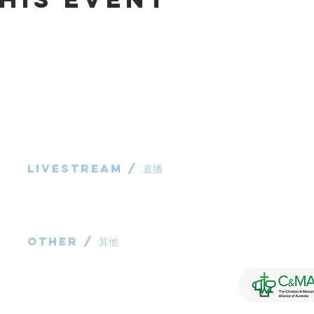
Livestream / 直播
983 Rochedale
Rochedale QL
粵語崇拜直播​​
P: 0431 691 7
华语崇拜直播
E:
administra
other / 其他
Contact us / 聯絡我們
Join us / 參與我們