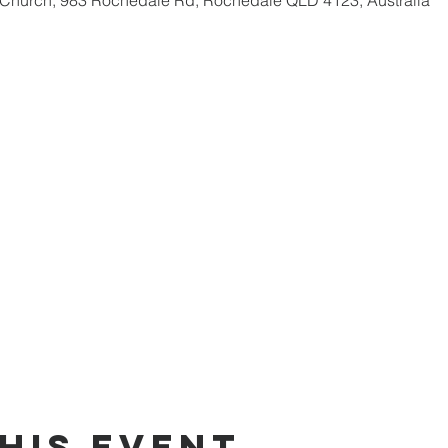
 Church, 983 Rochedale Rd, Rochedale QLD 4123, Australia
his Event