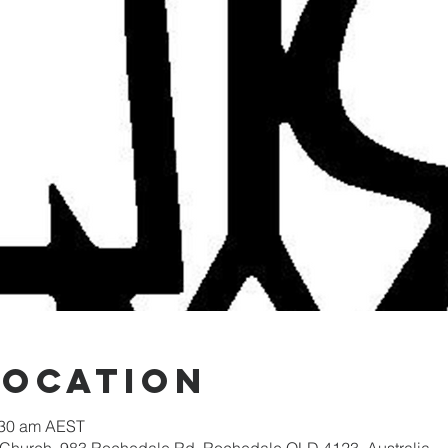
Location
:30 am AEST