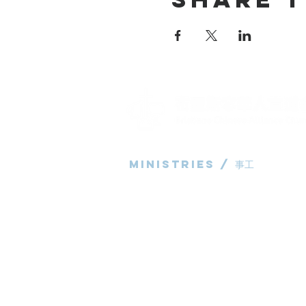
Ministries / ​事工
粵語部
English Ministry
华语部
​Children's Ministry